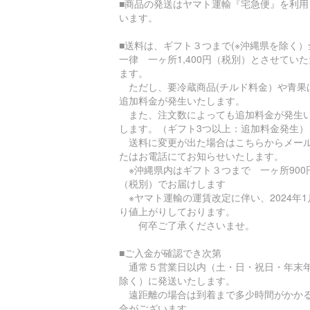
■商品の発送はヤマト運輸『宅急便』を利用
います。
■送料は、ギフト３つまで(※沖縄県を除く）
一律 一ヶ所1,400円（税別）とさせてい
ます。
ただし、要冷蔵商品(チルド料金）や青果
追加料金が発生いたします。
また、注文数によっても追加料金が発生
します。（ギフト3つ以上：追加料金発生）
送料に変更が出た場合はこちらからメー
たはお電話にてお知らせいたします。
※沖縄県内はギフト３つまで 一ヶ所900
（税別）でお届けします
※ヤマト運輸の運賃改定に伴い、2024年1
り値上がりしております。
何卒ご了承くださいませ。
■ご入金が確認でき次第
通常５営業日以内（土・日・祝日・年末
除く）に発送いたします。
遠距離の場合は到着まで多少時間がかか
合がございます。