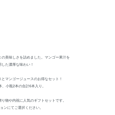
まの美味しさを詰めました。マンゴー果汁を
用した濃厚な味わい！
スとマンゴージュースのお得なセット！
本、小瓶2本の合計6本入り。
贈り物や内祝に人気のギフトセットです。
ションにてご選択ください。