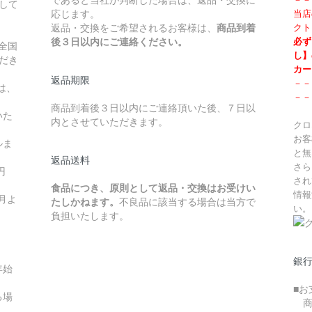
して
応じます。
当店
返品・交換をご希望されるお客様は、
商品到着
クト
後３日以内にご連絡ください。
必ず
全国
し】
ただき
カー
返品期限
－－
は、
－－
商品到着後３日以内にご連絡頂いた後、７日以
いた
内とさせていただきます。
クロ
お客
ルま
と無
返品送料
さら
円
され
食品につき、原則として返品・交換はお受けい
情報
月よ
たしかねます。
不良品に該当する場合は当方で
い。
負担いたします。
銀
年始
■
る場
商