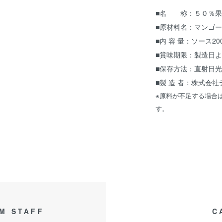
■名 称：５０％果
■原材料名：マンゴ
■内 容 量：ソース20
■賞味期限：製造日
■保存方法：直射日
■製 造 者：株式会
※原料が不足する場合
す。
M STAFF
C