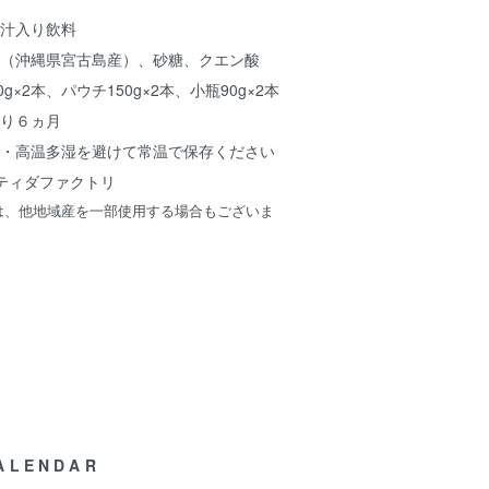
汁入り飲料
ー（沖縄県宮古島産）、砂糖、クエン酸
0g×2本、パウチ150g×2本、小瓶90g×2本
より６ヵ月
光・高温多湿を避けて常温で保存ください
社ティダファクトリ
は、他地域産を一部使用する場合もございま
ALENDAR