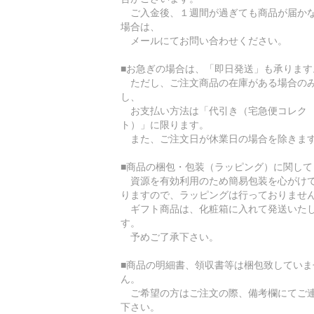
ご入金後、１週間が過ぎても商品が届か
場合は、
メールにてお問い合わせください。
■お急ぎの場合は、「即日発送」も承ります
ただし、ご注文商品の在庫がある場合の
し、
お支払い方法は「代引き（宅急便コレク
ト）」に限ります。
また、ご注文日が休業日の場合を除きま
■商品の梱包・包装（ラッピング）に関して
資源を有効利用のため簡易包装を心がけ
りますので、ラッピングは行っておりませ
ギフト商品は、化粧箱に入れて発送いた
す。
予めご了承下さい。
■商品の明細書、領収書等は梱包致していま
ん。
ご希望の方はご注文の際、備考欄にてご
下さい。