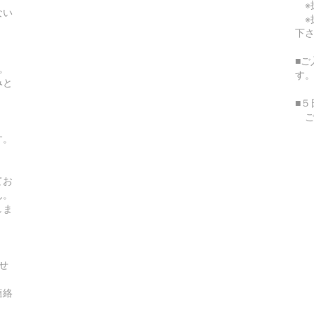
※
ない
※
下
■
。
す
みと
■
ご
す。
てお
ん。
しま
せ
連絡