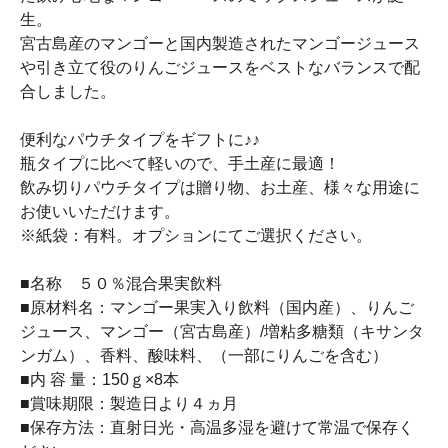
生。
宮古島産のマンゴーと国内製造されたマンゴージュース
や引き立て役のりんごジュースをベストなバランスで配
合しました。
便利なパウチタイプをギフトに♪♪
瓶タイプに比べて軽いので、手土産に最適！
飲み切りパウチタイプは贈り物、お土産、様々な用途に
お使いいただけます。
※紙袋：有料。オプションにてご選択ください。
■名称 ５０％混合果実飲料
■原材料名：マンゴー果実入り飲料（国内産）、りんご
ジュース、マンゴー（宮古島産）/増粘多糖類（キサンタ
ンガム）、香料、酸味料、（一部にりんごを含む）
■内 容 量：150ｇ×8本
■賞味期限：製造日より４ヵ月
■保存方法：直射日光・高温多湿を避けて常温で保存く